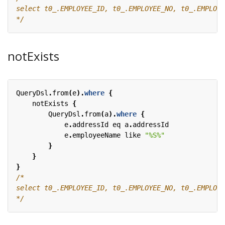
*/
notExists
QueryDsl
.
from
(
e
).
where
{
notExists
{
QueryDsl
.
from
(
a
).
where
{
e
.
addressId
eq
a
.
addressId
e
.
employeeName
like
"%S%"
}
}
}
*/