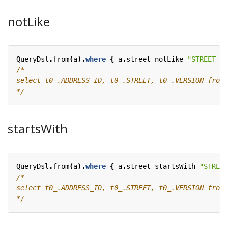
notLike
QueryDsl
.
from
(
a
).
where
{
a
.
street
notLike
"STREET 1_
*/
startsWith
QueryDsl
.
from
(
a
).
where
{
a
.
street
startsWith
"STREET
*/