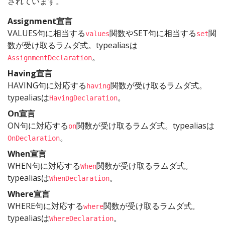
されています。
Assignment宣言
VALUES句に相当する
関数やSET句に相当する
関
values
set
数が受け取るラムダ式。typealiasは
。
AssignmentDeclaration
Having宣言
HAVING句に対応する
関数が受け取るラムダ式。
having
typealiasは
。
HavingDeclaration
On宣言
ON句に対応する
関数が受け取るラムダ式。typealiasは
on
。
OnDeclaration
When宣言
WHEN句に対応する
関数が受け取るラムダ式。
When
typealiasは
。
WhenDeclaration
Where宣言
WHERE句に対応する
関数が受け取るラムダ式。
where
typealiasは
。
WhereDeclaration