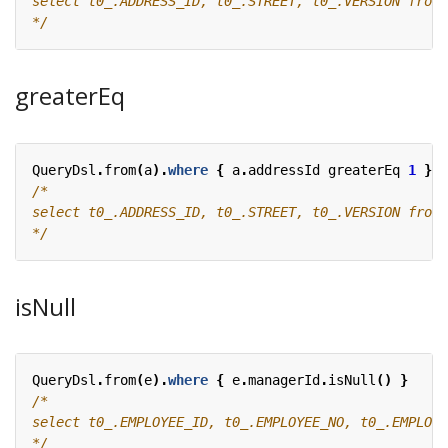
*/
greaterEq
QueryDsl
.
from
(
a
).
where
{
a
.
addressId
greaterEq
1
}
*/
isNull
QueryDsl
.
from
(
e
).
where
{
e
.
managerId
.
isNull
()
}
*/