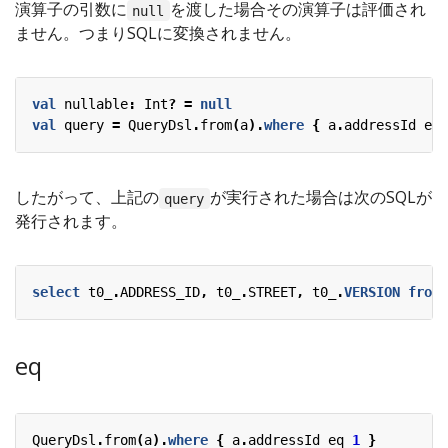
演算子の引数に
を渡した場合その演算子は評価され
null
ません。つまりSQLに変換されません。
val
nullable
:
Int
?
=
null
val
query
=
QueryDsl
.
from
(
a
).
where
{
a
.
addressId
eq
したがって、上記の
が実行された場合は次のSQLが
query
発行されます。
select
t0_
.
ADDRESS_ID
,
t0_
.
STREET
,
t0_
.
VERSION
from
eq
QueryDsl
.
from
(
a
).
where
{
a
.
addressId
eq
1
}