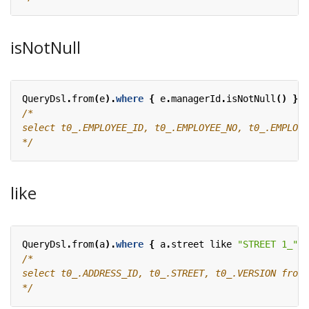
isNotNull
QueryDsl
.
from
(
e
).
where
{
e
.
managerId
.
isNotNull
()
}
*/
like
QueryDsl
.
from
(
a
).
where
{
a
.
street
like
"STREET 1_"
}
*/