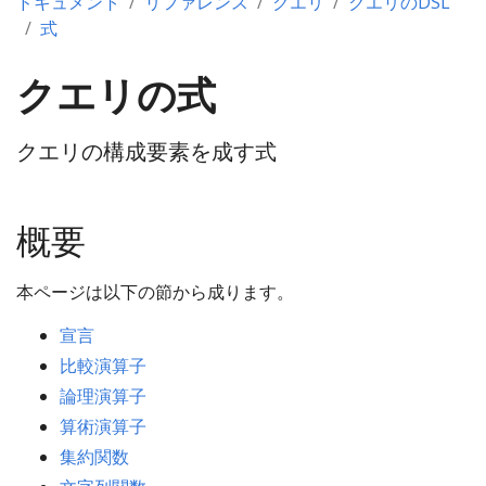
ドキュメント
リファレンス
クエリ
クエリのDSL
式
クエリの式
クエリの構成要素を成す式
概要
本ページは以下の節から成ります。
宣言
比較演算子
論理演算子
算術演算子
集約関数