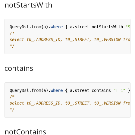
notStartsWith
QueryDsl
.
from
(
a
).
where
{
a
.
street
notStartsWith
"STR
*/
contains
QueryDsl
.
from
(
a
).
where
{
a
.
street
contains
"T 1"
}.
o
*/
notContains