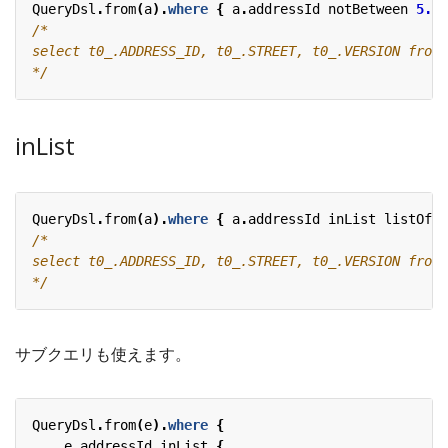
QueryDsl
.
from
(
a
).
where
{
a
.
addressId
notBetween
5.
.
1
*/
inList
QueryDsl
.
from
(
a
).
where
{
a
.
addressId
inList
listOf
(
9
*/
サブクエリも使えます。
QueryDsl
.
from
(
e
).
where
{
e
.
addressId
inList
{