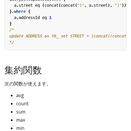
a
.
street
eq
(
concat
(
concat
(
"["
,
a
.
street
),
"]"
))
}.
where
{
a
.
addressId
eq
1
}
*/
集約関数
次の関数が使えます。
avg
count
sum
max
min