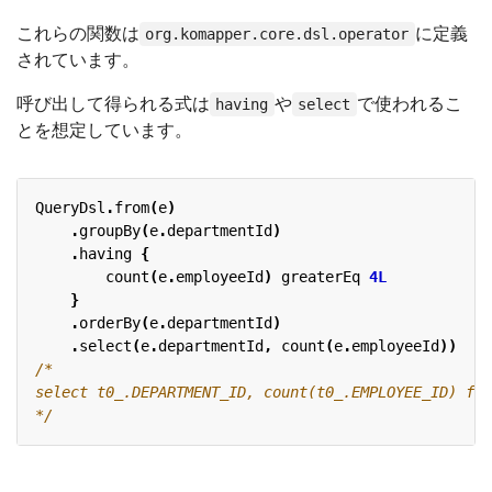
これらの関数は
に定義
org.komapper.core.dsl.operator
されています。
呼び出して得られる式は
や
で使われるこ
having
select
とを想定しています。
QueryDsl
.
from
(
e
)
.
groupBy
(
e
.
departmentId
)
.
having
{
count
(
e
.
employeeId
)
greaterEq
4L
}
.
orderBy
(
e
.
departmentId
)
.
select
(
e
.
departmentId
,
count
(
e
.
employeeId
))
*/