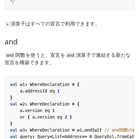
*/
演算子はすべての宣言で利用できます。
+
and
関数を使うと、宣言を
演算子で連結する新たな
and
and
宣言を構築できます。
val
w1
:
WhereDeclaration
=
{
a
.
addressId
eq
1
}
val
w2
:
WhereDeclaration
=
{
a
.
version
eq
1
or
{
a
.
version
eq
2
}
}
val
w3
:
WhereDeclaration
=
w1
.
and
(
w2
)
val
query
:
Query
<
List
<
Address
>>
=
QueryDsl
.
from
(
a
).
w