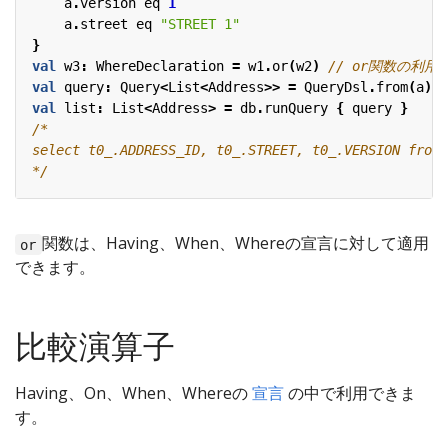
a
.
version
eq
1
a
.
street
eq
"STREET 1"
}
val
w3
:
WhereDeclaration
=
w1
.
or
(
w2
)
val
query
:
Query
<
List
<
Address
>>
=
QueryDsl
.
from
(
a
).
w
val
list
:
List
<
Address
>
=
db
.
runQuery
{
query
}
*/
関数は、Having、When、Whereの宣言に対して適用
or
できます。
比較演算子
Having、On、When、Whereの
宣言
の中で利用できま
す。