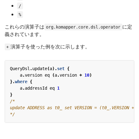
/
%
これらの演算子は
に定
org.komapper.core.dsl.operator
義されています。
演算子を使った例を次に示します。
+
QueryDsl
.
update
(
a
).
set
{
a
.
version
eq
(
a
.
version
+
10
)
}.
where
{
a
.
addressId
eq
1
}
*/