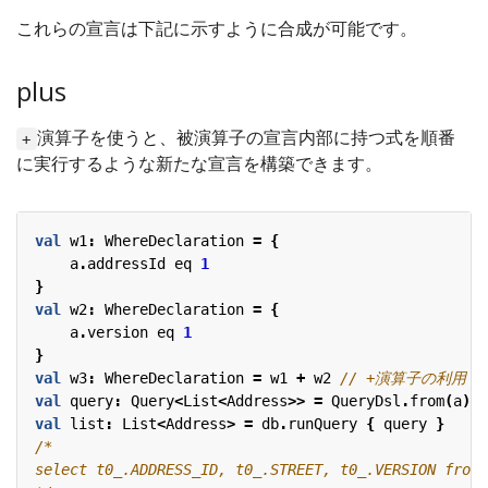
これらの宣言は下記に示すように合成が可能です。
plus
演算子を使うと、被演算子の宣言内部に持つ式を順番
+
に実行するような新たな宣言を構築できます。
val
w1
:
WhereDeclaration
=
{
a
.
addressId
eq
1
}
val
w2
:
WhereDeclaration
=
{
a
.
version
eq
1
}
val
w3
:
WhereDeclaration
=
w1
+
w2
val
query
:
Query
<
List
<
Address
>>
=
QueryDsl
.
from
(
a
).
w
val
list
:
List
<
Address
>
=
db
.
runQuery
{
query
}