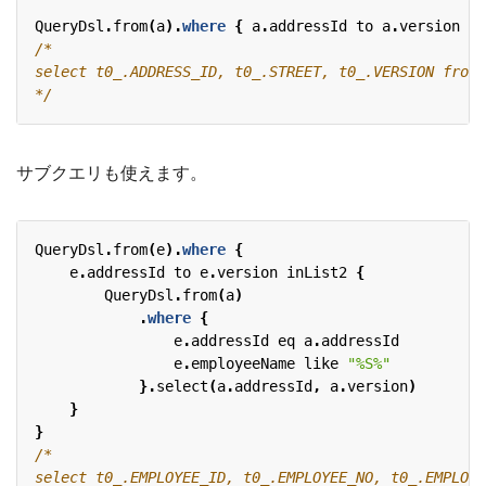
QueryDsl
.
from
(
a
).
where
{
a
.
addressId
to
a
.
version
in
*/
サブクエリも使えます。
QueryDsl
.
from
(
e
).
where
{
e
.
addressId
to
e
.
version
inList2
{
QueryDsl
.
from
(
a
)
.
where
{
e
.
addressId
eq
a
.
addressId
e
.
employeeName
like
"%S%"
}.
select
(
a
.
addressId
,
a
.
version
)
}
}