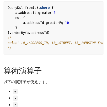
QueryDsl
.
from
(
a
).
where
{
a
.
addressId
greater
5
not
{
a
.
addressId
greaterEq
10
}
}.
orderBy
(
a
.
addressId
)
*/
算術演算子
以下の演算子が使えます。
+
-
*