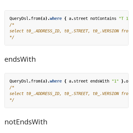
QueryDsl
.
from
(
a
).
where
{
a
.
street
notContains
"T 1"
*/
endsWith
QueryDsl
.
from
(
a
).
where
{
a
.
street
endsWith
"1"
}.
ord
*/
notEndsWith