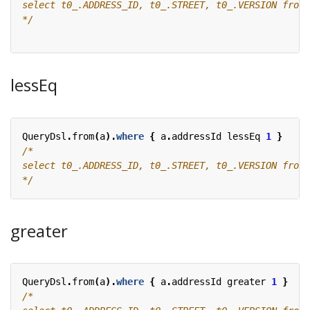
*/
lessEq
QueryDsl
.
from
(
a
).
where
{
a
.
addressId
lessEq
1
}
*/
greater
QueryDsl
.
from
(
a
).
where
{
a
.
addressId
greater
1
}