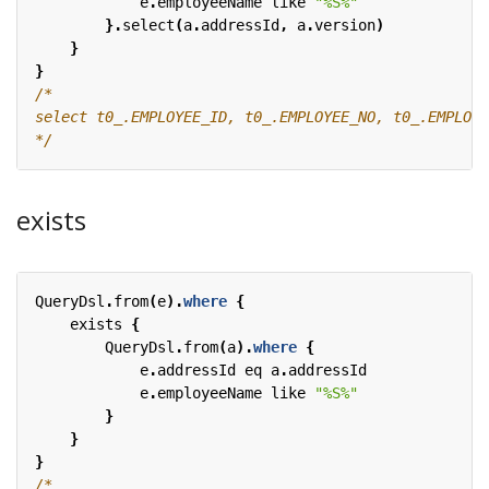
e
.
employeeName
like
"%S%"
}.
select
(
a
.
addressId
,
a
.
version
)
}
}
*/
exists
QueryDsl
.
from
(
e
).
where
{
exists
{
QueryDsl
.
from
(
a
).
where
{
e
.
addressId
eq
a
.
addressId
e
.
employeeName
like
"%S%"
}
}
}