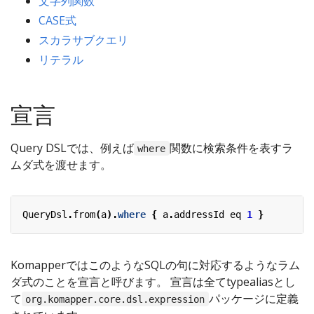
文字列関数
CASE式
スカラサブクエリ
リテラル
宣言
Query DSLでは、例えば
関数に検索条件を表すラ
where
ムダ式を渡せます。
QueryDsl
.
from
(
a
).
where
{
a
.
addressId
eq
1
}
KomapperではこのようなSQLの句に対応するようなラム
ダ式のことを宣言と呼びます。 宣言は全てtypealiasとし
て
パッケージに定義
org.komapper.core.dsl.expression