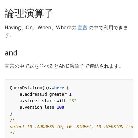
論理演算子
Having、On、When、Whereの
宣言
の中で利用できま
す。
and
宣言の中で式を並べるとAND演算子で連結されます。
QueryDsl
.
from
(
a
).
where
{
a
.
addressId
greater
1
a
.
street
startsWith
"S"
a
.
version
less
100
}
*/