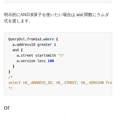
明示的にAND演算子を使いたい場合は
関数にラムダ
and
式を渡します。
QueryDsl
.
from
(
a
).
where
{
a
.
addressId
greater
1
and
{
a
.
street
startsWith
"S"
a
.
version
less
100
}
}
*/
or