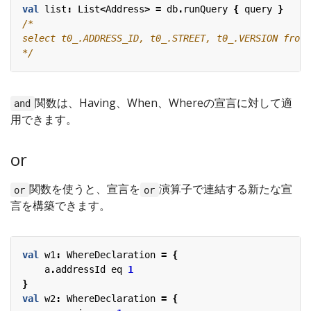
val
list
:
List
<
Address
>
=
db
.
runQuery
{
query
}
*/
関数は、Having、When、Whereの宣言に対して適
and
用できます。
or
関数を使うと、宣言を
演算子で連結する新たな宣
or
or
言を構築できます。
val
w1
:
WhereDeclaration
=
{
a
.
addressId
eq
1
}
val
w2
:
WhereDeclaration
=
{