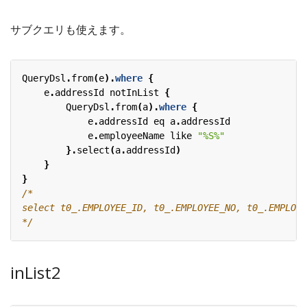
サブクエリも使えます。
QueryDsl
.
from
(
e
).
where
{
e
.
addressId
notInList
{
QueryDsl
.
from
(
a
).
where
{
e
.
addressId
eq
a
.
addressId
e
.
employeeName
like
"%S%"
}.
select
(
a
.
addressId
)
}
}
*/
inList2