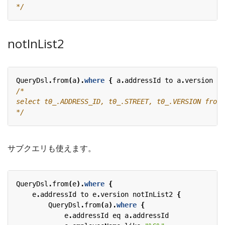
*/
notInList2
QueryDsl
.
from
(
a
).
where
{
a
.
addressId
to
a
.
version
no
*/
サブクエリも使えます。
QueryDsl
.
from
(
e
).
where
{
e
.
addressId
to
e
.
version
notInList2
{
QueryDsl
.
from
(
a
).
where
{
e
.
addressId
eq
a
.
addressId