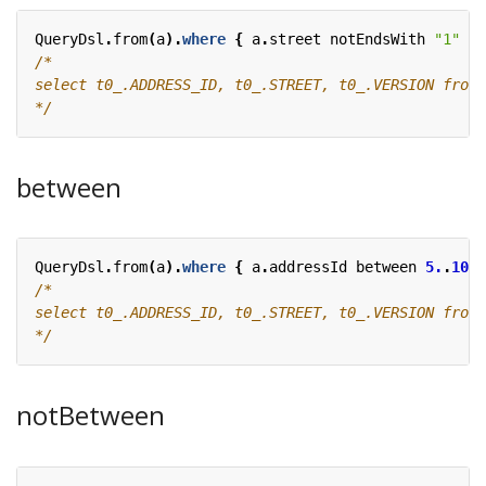
QueryDsl
.
from
(
a
).
where
{
a
.
street
notEndsWith
"1"
}.
*/
between
QueryDsl
.
from
(
a
).
where
{
a
.
addressId
between
5.
.
10
}
*/
notBetween