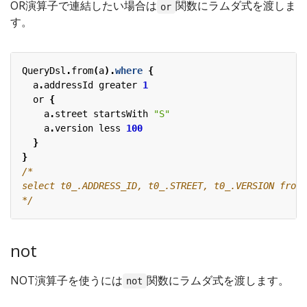
OR演算子で連結したい場合は
関数にラムダ式を渡しま
or
す。
QueryDsl
.
from
(
a
).
where
{
a
.
addressId
greater
1
or
{
a
.
street
startsWith
"S"
a
.
version
less
100
}
}
*/
not
NOT演算子を使うには
関数にラムダ式を渡します。
not