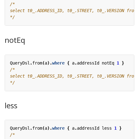
*/
notEq
QueryDsl
.
from
(
a
).
where
{
a
.
addressId
notEq
1
}
*/
less
QueryDsl
.
from
(
a
).
where
{
a
.
addressId
less
1
}