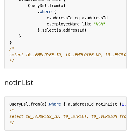
QueryDsl
.
from
(
a
)
.
where
{
e
.
addressId
eq
a
.
addressId
e
.
employeeName
like
"%S%"
}.
select
(
a
.
addressId
)
}
}
*/
notInList
QueryDsl
.
from
(
a
).
where
{
a
.
addressId
notInList
(
1.
.
9
*/