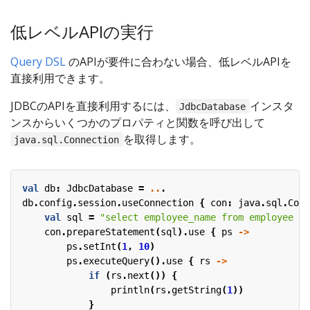
低レベルAPIの実行
Query DSL
のAPIが要件に合わない場合、低レベルAPIを
直接利用できます。
JDBCのAPIを直接利用するには、
インスタ
JdbcDatabase
ンスからいくつかのプロパティと関数を呼び出して
を取得します。
java.sql.Connection
val
db
:
JdbcDatabase
=
..
.
db
.
config
.
session
.
useConnection
{
con
:
java
.
sql
.
Conn
val
sql
=
"select employee_name from employee wh
con
.
prepareStatement
(
sql
).
use
{
ps
->
ps
.
setInt
(
1
,
10
)
ps
.
executeQuery
().
use
{
rs
->
if
(
rs
.
next
())
{
println
(
rs
.
getString
(
1
))
}