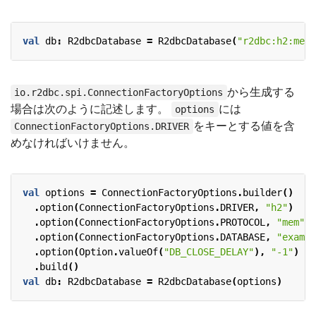
val
db
:
R2dbcDatabase
=
R2dbcDatabase
(
"r2dbc:h2:mem:
から生成する
io.r2dbc.spi.ConnectionFactoryOptions
場合は次のように記述します。
には
options
をキーとする値を含
ConnectionFactoryOptions.DRIVER
めなければいけません。
val
options
=
ConnectionFactoryOptions
.
builder
()
.
option
(
ConnectionFactoryOptions
.
DRIVER
,
"h2"
)
.
option
(
ConnectionFactoryOptions
.
PROTOCOL
,
"mem"
)
.
option
(
ConnectionFactoryOptions
.
DATABASE
,
"exampl
.
option
(
Option
.
valueOf
(
"DB_CLOSE_DELAY"
),
"-1"
)
.
build
()
val
db
:
R2dbcDatabase
=
R2dbcDatabase
(
options
)