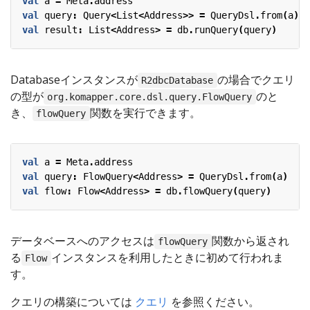
val
a
=
Meta
.
address
val
query
:
Query
<
List
<
Address
>>
=
QueryDsl
.
from
(
a
)
val
result
:
List
<
Address
>
=
db
.
runQuery
(
query
)
Databaseインスタンスが
の場合でクエリ
R2dbcDatabase
の型が
のと
org.komapper.core.dsl.query.FlowQuery
き、
関数を実行できます。
flowQuery
val
a
=
Meta
.
address
val
query
:
FlowQuery
<
Address
>
=
QueryDsl
.
from
(
a
)
val
flow
:
Flow
<
Address
>
=
db
.
flowQuery
(
query
)
データベースへのアクセスは
関数から返され
flowQuery
る
インスタンスを利用したときに初めて行われま
Flow
す。
クエリの構築については
クエリ
を参照ください。