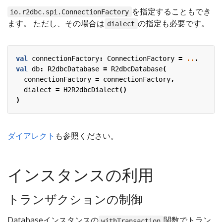
を指定することもでき
io.r2dbc.spi.ConnectionFactory
ます。 ただし、その場合は
の指定も必要です。
dialect
val
connectionFactory
:
ConnectionFactory
=
..
.
val
db
:
R2dbcDatabase
=
R2dbcDatabase
(
connectionFactory
=
connectionFactory
,
dialect
=
H2R2dbcDialect
()
)
ダイアレクト
も参照ください。
インスタンスの利用
トランザクションの制御
Databaseインスタンスの
関数でトラン
withTransaction