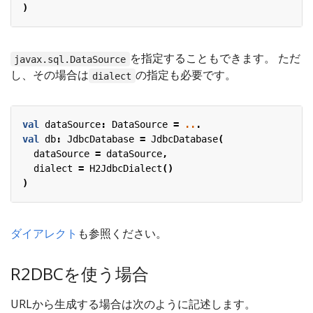
)
を指定することもできます。 ただ
javax.sql.DataSource
し、その場合は
の指定も必要です。
dialect
val
dataSource
:
DataSource
=
..
.
val
db
:
JdbcDatabase
=
JdbcDatabase
(
dataSource
=
dataSource
,
dialect
=
H2JdbcDialect
()
)
ダイアレクト
も参照ください。
R2DBCを使う場合
URLから生成する場合は次のように記述します。