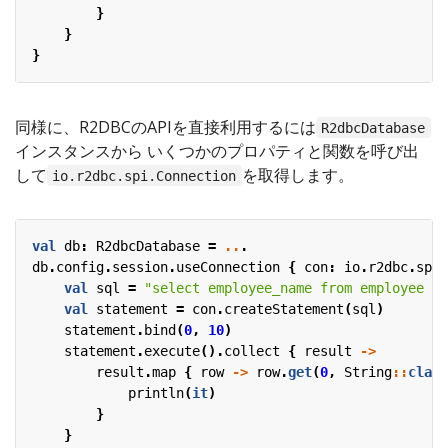
}
}
}
同様に、R2DBCのAPIを直接利用するには
R2dbcDatabase
インスタンスから いくつかのプロパティと関数を呼び出
して
を取得します。
io.r2dbc.spi.Connection
val
db
:
R2dbcDatabase
=
..
.
db
.
config
.
session
.
useConnection
{
con
:
io
.
r2dbc
.
spi
.
val
sql
=
"select employee_name from employee wh
val
statement
=
con
.
createStatement
(
sql
)
statement
.
bind
(
0
,
10
)
statement
.
execute
().
collect
{
result
->
result
.
map
{
row
->
row
.
get
(
0
,
String
::
class
println
(
it
)
}
}